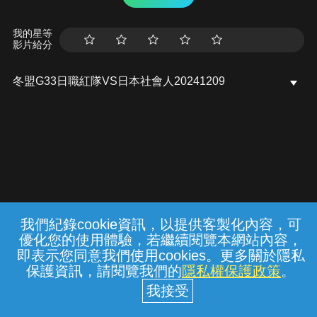
我的星等
影片給分
冬盟G33日職紅隊VS日本社會人20241209
我們紀錄cookie資訊，以提供客製化內容，可
{{notifyMsg}}
優化您的使用體驗，若繼續閱覽本網站內容，
常見問題
線上客服
服務條款
隱私權保護
即表示您同意我們使用cookies。更多關於隱私
保護資訊，請閱覽我們的
隱私權保護政策
。
中華電信股份有限公司個人家庭分公司
(統一編號：96979949) © 2026