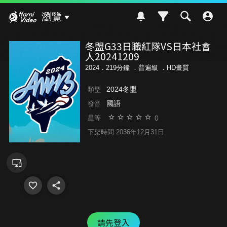
Hami Video
瀏覽
冬盟G33日職紅隊VS日本社會
人20241209
2024．219分鐘 ．
普遍級
．HD畫質
2024冬盟
類型
國語
發音
0
星等
下架時間 2036年12月31日
請先登入