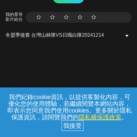
我的星等
影片給分
冬盟季後賽 台灣山林隊VS日職白隊20241214
我們紀錄cookie資訊，以提供客製化內容，可
{{notifyMsg}}
優化您的使用體驗，若繼續閱覽本網站內容，
常見問題
線上客服
服務條款
隱私權保護
即表示您同意我們使用cookies。更多關於隱私
保護資訊，請閱覽我們的
隱私權保護政策
。
中華電信股份有限公司個人家庭分公司
(統一編號：96979949) © 2026