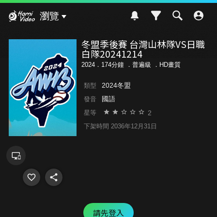
Hami Video
瀏覽
冬盟季後賽 台灣山林隊VS日職
白隊20241214
2024．174分鐘 ．
普遍級
．HD畫質
2024冬盟
類型
國語
發音
2
星等
下架時間 2036年12月31日
請先登入