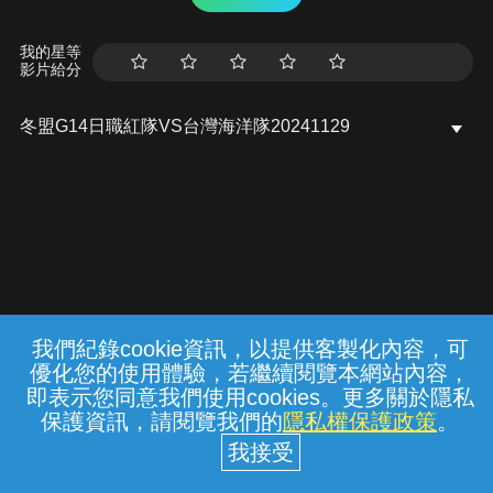
我的星等
影片給分
冬盟G14日職紅隊VS台灣海洋隊20241129
我們紀錄cookie資訊，以提供客製化內容，可
{{notifyMsg}}
優化您的使用體驗，若繼續閱覽本網站內容，
常見問題
線上客服
服務條款
隱私權保護
即表示您同意我們使用cookies。更多關於隱私
保護資訊，請閱覽我們的
隱私權保護政策
。
中華電信股份有限公司個人家庭分公司
(統一編號：96979949) © 2026