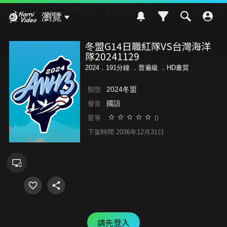
Hami Video
瀏覽
冬盟G14日職紅隊VS台灣海洋
隊20241129
2024．191分鐘 ．
普遍級
．HD畫質
2024冬盟
類型
國語
發音
0
星等
下架時間 2036年12月31日
請先登入