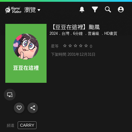
Hami Video
瀏覽
【豆豆在這裡】颱風
2024．台灣．6分鐘 ．
普遍級
．HD畫質
0
星等
下架時間 2031年12月31日
CARRY
頻道