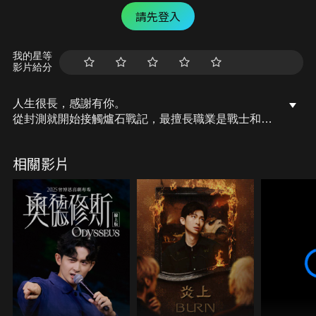
請先登入
我的星等
影片給分
人生很長，感謝有你。
從封測就開始接觸爐石戰記，最擅長職業是戰士和牧
師，狼人戰創始者。
OSkomodo 亂世不彰，蛇道生機；凡我蛇族，快快甦
相關影片
醒。
從陰暗幽霾的蛇界森林甦醒吧， 趁此良機，莫再猶
豫，恭請蛇界至尊雙飛寶典！
OSkomodo 還不一起加入蛇教跟著教主一起前進!