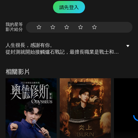
請先登入
我的星等
影片給分
人生很長，感謝有你。
從封測就開始接觸爐石戰記，最擅長職業是戰士和牧
師，狼人戰創始者。
OSkomodo 亂世不彰，蛇道生機；凡我蛇族，快快甦
相關影片
醒。
從陰暗幽霾的蛇界森林甦醒吧， 趁此良機，莫再猶
豫，恭請蛇界至尊雙飛寶典！
OSkomodo 還不一起加入蛇教跟著教主一起前進!