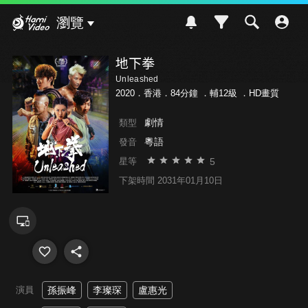
Hami Video
瀏覽
地下拳
Unleashed
2020．香港．84分鐘 ．
輔12級
．HD畫質
劇情
類型
粵語
發音
5
星等
下架時間 2031年01月10日
演員
孫振峰
李璨琛
盧惠光