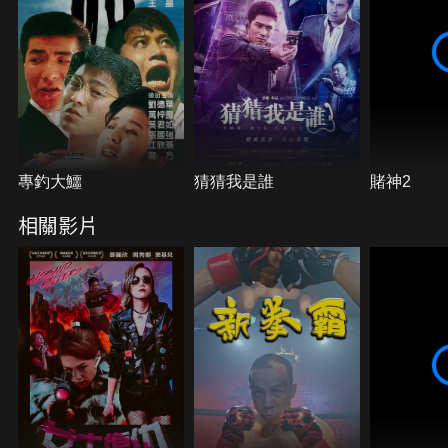
學藝的女演員林幼芙（王敏奕 飾）悉心照顧下，霍傑
決定痛定思痛，接受手術重新振作，要和仇立再度對
決。
專釣大鱷
猜猜我是誰
賭神2
相關影片