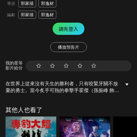
郭家禧
郭逸材
導演
郭家禧
郭逸材
編劇
請先登入
播放預告片
我的星等
影片給分
在世界上從來沒有天生的勝利者，只有咬緊牙關不放
棄的勇士。當今炙手可熱的拳擊手霍傑（孫振峰 飾）
有著十多場的連勝紀錄，除了有著不斷挑戰的決心，
更重要的是得跟著出色的師父車德博（盧惠光 飾）。
其他人也看了
然而，拳館業主卻突然要賣掉房子，逼得車德博不得
不答應外號「殺人機器」仇立（鄭子平 飾）的挑戰，
霍傑卻被打到癱瘓。之後才發現幕後策劃者竟是車德
博以前的徒弟白樂（李璨琛 飾）。在車德博和到拳館