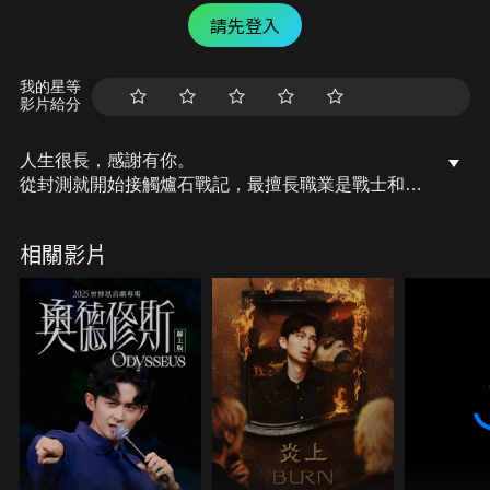
請先登入
我的星等
影片給分
人生很長，感謝有你。
從封測就開始接觸爐石戰記，最擅長職業是戰士和牧
師，狼人戰創始者。
OSkomodo 亂世不彰，蛇道生機；凡我蛇族，快快甦
相關影片
醒。
從陰暗幽霾的蛇界森林甦醒吧， 趁此良機，莫再猶
豫，恭請蛇界至尊雙飛寶典！
OSkomodo 還不一起加入蛇教跟著教主一起前進!