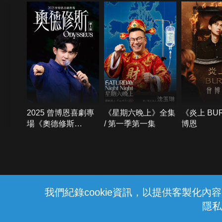
2025 曾博恩喜劇專
《星期六晚上》全集
《炎上 BU
場《奧德修斯
/ 第一季第一集
博恩
Odysseus》
{{notifyMsg}}
我們紀錄cookie資訊，以提供客製化
隱私