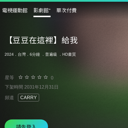
電視運動館
影劇館⁺
單次付費
【豆豆在這裡】給我
2024．台灣．6分鐘 ．
普遍級
．HD畫質
星等
0
下架時間 2031年12月31日
頻道
CARRY
請先登入