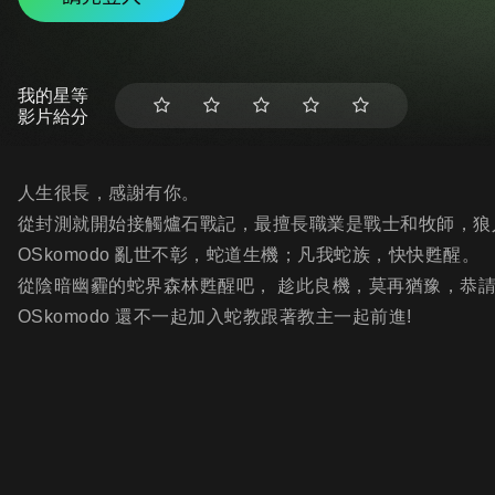
我的星等
影片給分
人生很長，感謝有你。
從封測就開始接觸爐石戰記，最擅長職業是戰士和牧師，狼
OSkomodo 亂世不彰，蛇道生機；凡我蛇族，快快甦醒。
從陰暗幽霾的蛇界森林甦醒吧， 趁此良機，莫再猶豫，恭
OSkomodo 還不一起加入蛇教跟著教主一起前進!