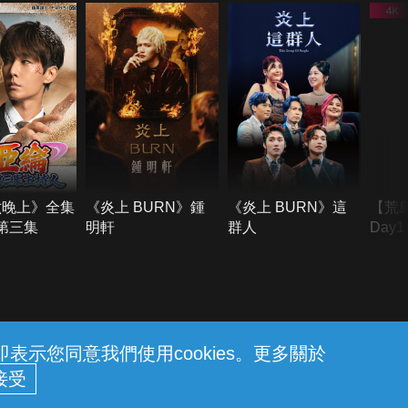
六晚上》全集
《炎上 BURN》鍾
《炎上 BURN》這
【荒
季第三集
明軒
群人
Day
難所
不了
示您同意我們使用cookies。更多關於