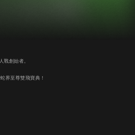
人戰創始者。
請蛇界至尊雙飛寶典！