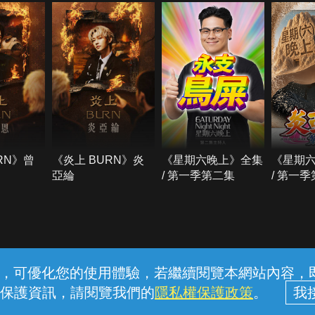
RN》曾
《炎上 BURN》炎
《星期六晚上》全集
《星期
亞綸
/ 第一季第二集
/ 第一
常見問題
線上客服
服務條款
隱私權保護
內容，可優化您的使用體驗，若繼續閱覽本網站內容，即表
保護資訊，請閱覽我們的
隱私權保護政策
。
中華電信股份有限公司個人家庭分公司 (統一編號：96979949) © 2026