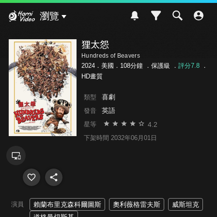
Hami Video
瀏覽
狸太怨
Hundreds of Beavers
2024．美國．108分鐘 ．
保護級
．
評分7.8
．
HD畫質
喜劇
類型
英語
發音
4.2
星等
下架時間 2032年06月01日
演員
賴蘭布里克森科爾圖斯
奧利薇格雷夫斯
威斯坦克