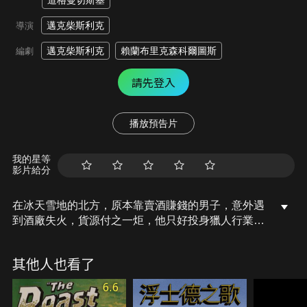
道格曼切斯基
邁克柴斯利克
導演
邁克柴斯利克
賴蘭布里克森科爾圖斯
編劇
請先登入
播放預告片
我的星等
影片給分
在冰天雪地的北方，原本靠賣酒賺錢的男子，意外遇
到酒廠失火，貨源付之一炬，他只好投身獵人行業，
剝取獸皮維生，沒想到卻將面對滿山遍野、數以千計
的智慧河狸組織。影片不靠一句台詞，就將巧妙調度
其他人也看了
的動作場面，推進到直逼基頓或卓別林的逗趣刺激，
令人腦洞大開，連怪傑名導蓋馬汀都拍手稱奇。
6.6