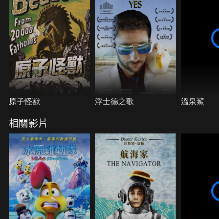
原子怪獸
浮士德之歌
溫泉鯊
相關影片