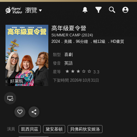
Hami Video
瀏覽
高年級夏令營
SUMMER CAMP (2024)
2024．美國．96分鐘 ．
輔12級
．HD畫質
喜劇
類型
英語
發音
3.3
星等
下架時間 2026年10月31日
好萊塢
演員
凱西貝茲
黛安基頓
貝佛莉狄安姬洛