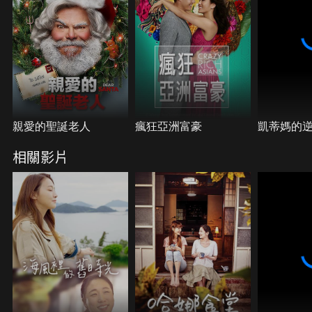
親愛的聖誕老人
瘋狂亞洲富豪
凱蒂媽的
相關影片