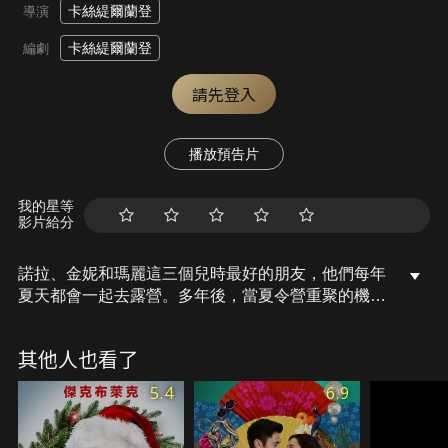
卡絲緹爾蘭登
導演
卡絲緹爾蘭登
編劇
請先登入
播放預告片
我的星等
影片給分
諾拉、金妮和瑪麗這三個兒時最好的朋友，他們每年
夏天都會一起去露營。多年後，當夏令營重聚的機會
出現時，他們都抓住了它。
其他人也看了
5.4
6.9