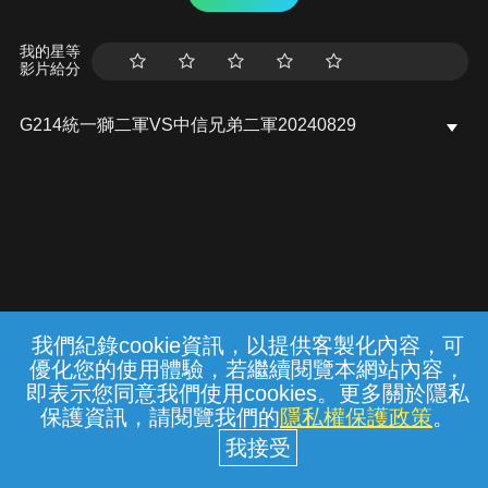
我的星等
影片給分
G214統一獅二軍VS中信兄弟二軍20240829
我們紀錄cookie資訊，以提供客製化內容，可
{{notifyMsg}}
優化您的使用體驗，若繼續閱覽本網站內容，
常見問題
線上客服
服務條款
隱私權保護
即表示您同意我們使用cookies。更多關於隱私
保護資訊，請閱覽我們的
隱私權保護政策
。
中華電信股份有限公司個人家庭分公司
(統一編號：96979949) © 2026