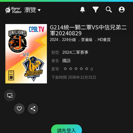
Hami Video
瀏覽
G214統一獅二軍VS中信兄弟二
軍20240829
2024．224分鐘 ．
普遍級
．HD畫質
2024二軍賽事
類型
國語
發音
0
星等
下架時間 2036年12月31日
請先登入