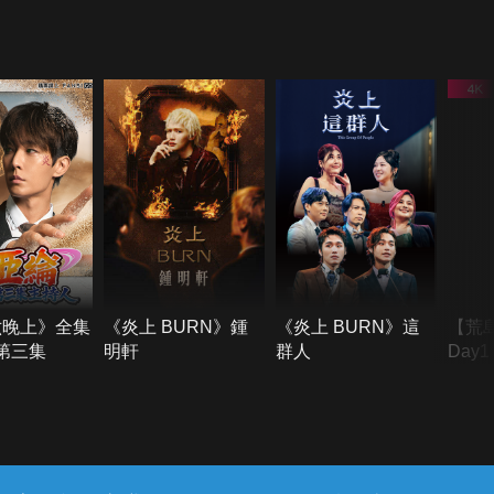
六晚上》全集
《炎上 BURN》鍾
《炎上 BURN》這
【荒
季第三集
明軒
群人
Day
難所
不了