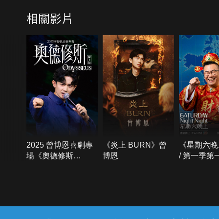
相關影片
2025 曾博恩喜劇專
《炎上 BURN》曾
《星期六晚
場《奧德修斯
博恩
/ 第一季第
Odysseus》
{{notifyMsg}}