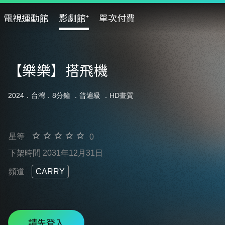
電視運動館
影劇館⁺
單次付費
【樂樂】搭飛機
2024．台灣．8分鐘 ．
普遍級
．HD畫質
星等
0
下架時間 2031年12月31日
頻道
CARRY
請先登入