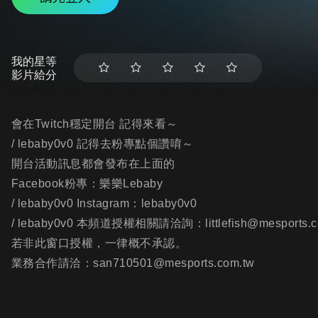
我的星等
影片給分
會在Twitch穩定開台 記得來看～
/ lebaby0v0 記得去粉專點個讚唷～
開台活動訊息都會發布在上面的
Facebook粉專：樂樂Lebaby
/ lebaby0v0 Instagram：lebaby0v0
/ lebaby0v0 本頻道授權相關請洽詢：littlefish@mesports.c
若非此窗口授權，一律概不承認。
業務合作請洽：san710501@mesports.com.tw