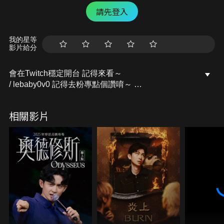
請先登入
我的星等
影片給分
會在Twitch穩定開台 記得來看～
/ lebaby0v0 記得去粉專點個讚唷～
開台活動訊息都會發布在上面的
Facebook粉專：樂樂Lebaby
相關影片
/ lebaby0v0 Instagram：lebaby0v0
/ lebaby0v0 本頻道授權相關請洽詢：
littlefish@mesports.com.tw
若非此窗口授權，一律概不承認。
業務合作請洽：san710501@mesports.com.tw