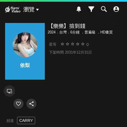
Hami Video
瀏覽
【樂樂】撿到錢
2024．台灣．6分鐘 ．
普遍級
．HD畫質
0
星等
下架時間 2031年12月31日
CARRY
頻道