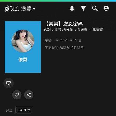
Hami Video
瀏覽
【樂樂】盧恩密碼
2024．台灣．6分鐘 ．
普遍級
．HD畫質
0
星等
下架時間 2031年12月31日
CARRY
頻道