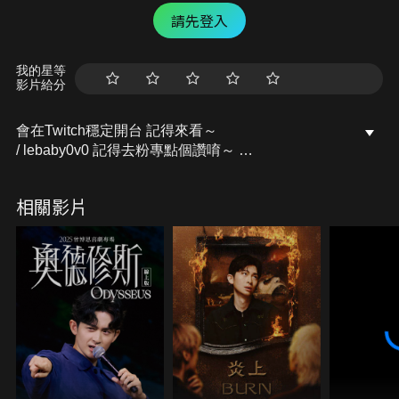
請先登入
我的星等
影片給分
會在Twitch穩定開台 記得來看～
/ lebaby0v0 記得去粉專點個讚唷～
開台活動訊息都會發布在上面的
Facebook粉專：樂樂Lebaby
相關影片
/ lebaby0v0 Instagram：lebaby0v0
/ lebaby0v0 本頻道授權相關請洽詢：
littlefish@mesports.com.tw
若非此窗口授權，一律概不承認。
業務合作請洽：san710501@mesports.com.tw