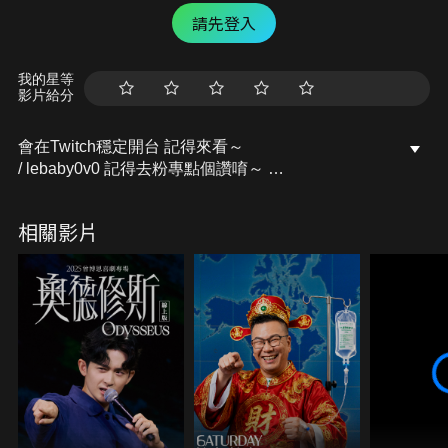
請先登入
我的星等
影片給分
會在Twitch穩定開台 記得來看～
/ lebaby0v0 記得去粉專點個讚唷～
開台活動訊息都會發布在上面的
Facebook粉專：樂樂Lebaby
相關影片
/ lebaby0v0 Instagram：lebaby0v0
/ lebaby0v0 本頻道授權相關請洽詢：
littlefish@mesports.com.tw
若非此窗口授權，一律概不承認。
業務合作請洽：san710501@mesports.com.tw