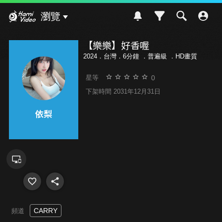
Hami Video
瀏覽
【樂樂】好香喔
2024．台灣．6分鐘 ．
普遍級
．HD畫質
0
星等
下架時間 2031年12月31日
CARRY
頻道