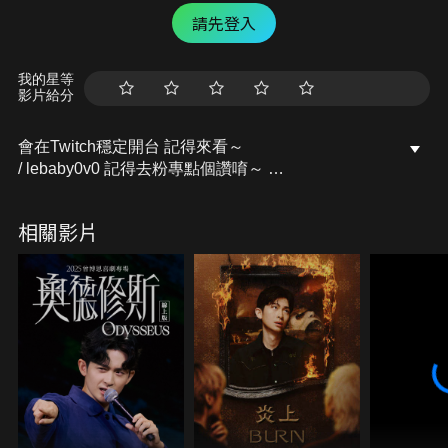
請先登入
我的星等
影片給分
會在Twitch穩定開台 記得來看～
/ lebaby0v0 記得去粉專點個讚唷～
開台活動訊息都會發布在上面的
Facebook粉專：樂樂Lebaby
相關影片
/ lebaby0v0 Instagram：lebaby0v0
/ lebaby0v0 本頻道授權相關請洽詢：
littlefish@mesports.com.tw
若非此窗口授權，一律概不承認。
業務合作請洽：san710501@mesports.com.tw