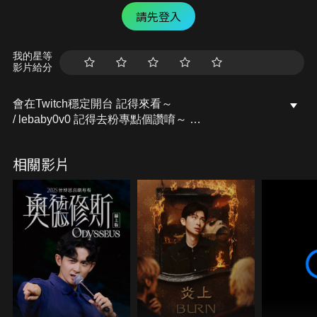
請先登入
我的星等
影片給分
會在Twitch穩定開台 記得來看～
/ lebaby0v0 記得去粉專點個讚唷～
開台活動訊息都會發布在上面的
Facebook粉專：樂樂Lebaby
相關影片
/ lebaby0v0 Instagram：lebaby0v0
/ lebaby0v0 本頻道授權相關請洽詢：
littlefish@mesports.com.tw
若非此窗口授權，一律概不承認。
業務合作請洽：san710501@mesports.com.tw