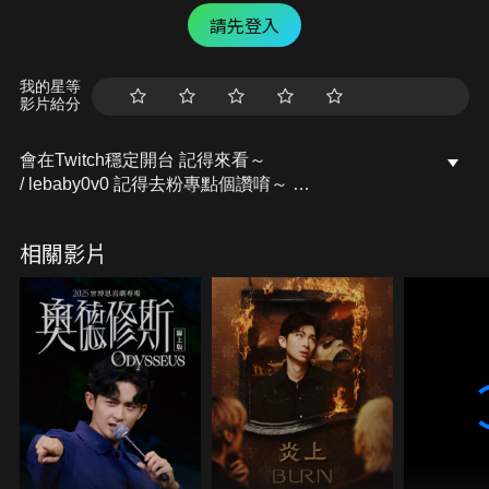
請先登入
我的星等
影片給分
會在Twitch穩定開台 記得來看～
/ lebaby0v0 記得去粉專點個讚唷～
開台活動訊息都會發布在上面的
Facebook粉專：樂樂Lebaby
相關影片
/ lebaby0v0 Instagram：lebaby0v0
/ lebaby0v0 本頻道授權相關請洽詢：
littlefish@mesports.com.tw
若非此窗口授權，一律概不承認。
業務合作請洽：san710501@mesports.com.tw