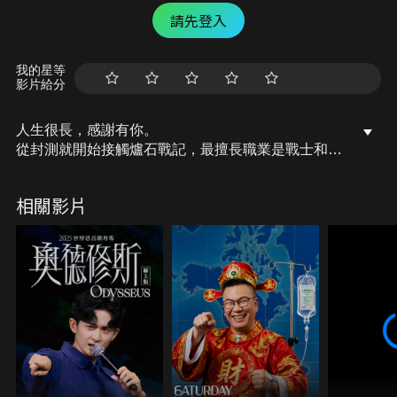
請先登入
我的星等
影片給分
人生很長，感謝有你。
從封測就開始接觸爐石戰記，最擅長職業是戰士和牧
師，狼人戰創始者。
OSkomodo 亂世不彰，蛇道生機；凡我蛇族，快快甦
相關影片
醒。
從陰暗幽霾的蛇界森林甦醒吧， 趁此良機，莫再猶
豫，恭請蛇界至尊雙飛寶典！
OSkomodo 還不一起加入蛇教跟著教主一起前進!