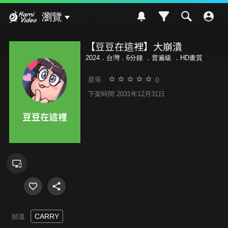
Hami Video
瀏覽
【豆豆在這裡】大崩潰
2024．台灣．6分鐘 ．
普遍級
．HD畫質
0
星等
下架時間 2031年12月31日
CARRY
頻道