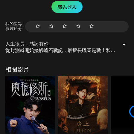
請先登入
我的星等
影片給分
人生很長，感謝有你。
從封測就開始接觸爐石戰記，最擅長職業是戰士和牧
師，狼人戰創始者。
OSkomodo 亂世不彰，蛇道生機；凡我蛇族，快快甦
相關影片
醒。
從陰暗幽霾的蛇界森林甦醒吧， 趁此良機，莫再猶
豫，恭請蛇界至尊雙飛寶典！
OSkomodo 還不一起加入蛇教跟著教主一起前進!