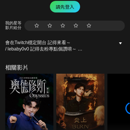
請先登入
我的星等
影片給分
會在Twitch穩定開台 記得來看～
/ lebaby0v0 記得去粉專點個讚唷～
開台活動訊息都會發布在上面的
Facebook粉專：樂樂Lebaby
相關影片
/ lebaby0v0 Instagram：lebaby0v0
/ lebaby0v0 本頻道授權相關請洽詢：
littlefish@mesports.com.tw
若非此窗口授權，一律概不承認。
業務合作請洽：san710501@mesports.com.tw