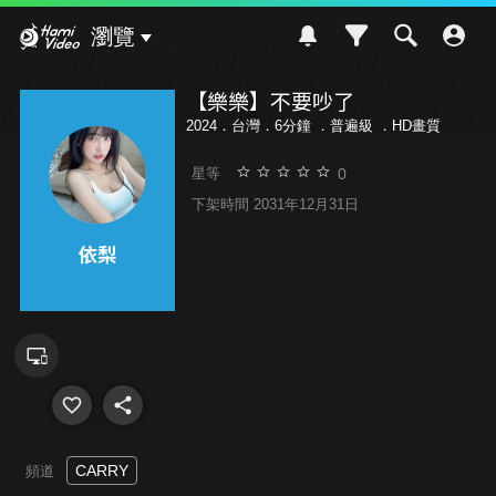
Hami Video
瀏覽
【樂樂】不要吵了
2024．台灣．6分鐘 ．
普遍級
．HD畫質
0
星等
下架時間 2031年12月31日
CARRY
頻道