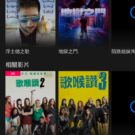
浮士德之歌
地獄之門.
陌路姐妹
相關影片
6.5
6.1