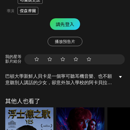
布蘭妮史諾
傑森摩爾
導演
請先登入
播放預告片
我的星等
影片給分
巴頓大學新鮮人貝卡是一個寧可聽耳機音樂、也不願
意聽別人講話的少女，卻意外加入學校的阿卡貝拉女
子美聲合唱團，該社團集結了又乖又壞又怪的各樣女
性成員，唯一共通點就是能清唱出猶如天籟的美聲。
其他人也看了
與校園格格不入的貝卡，如何以她驚人的才華改變阿
卡貝拉的傳統表演方式？又如何率領這群女生與競爭
激烈的全國美聲團體一較高下？共譜青春生命的繽紛
音符！(c) 2012 Universal City Studios Productions
LLLP. All Rights Reserved.