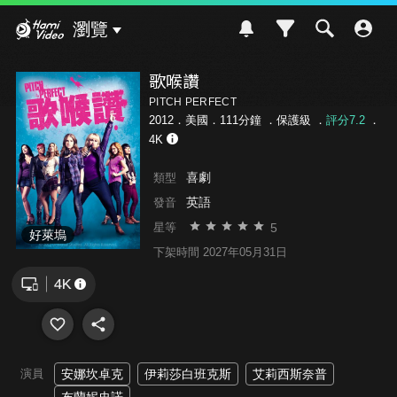
Hami Video
瀏覽
歌喉讚
PITCH PERFECT
2012．美國．111分鐘 ．
保護級
．
評分7.2
．
4K
喜劇
類型
英語
發音
5
星等
好萊塢
下架時間 2027年05月31日
演員
安娜坎卓克
伊莉莎白班克斯
艾莉西斯奈普