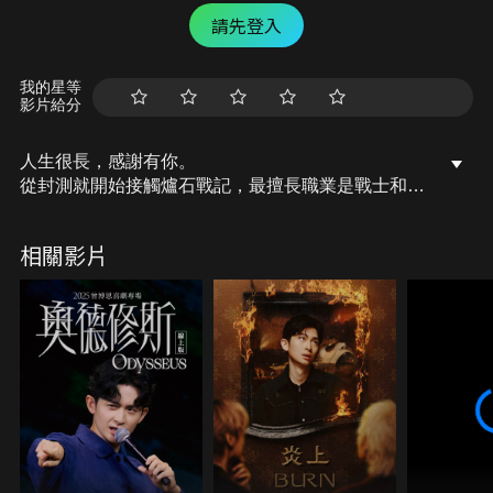
請先登入
我的星等
影片給分
人生很長，感謝有你。
從封測就開始接觸爐石戰記，最擅長職業是戰士和牧
師，狼人戰創始者。
OSkomodo 亂世不彰，蛇道生機；凡我蛇族，快快甦
相關影片
醒。
從陰暗幽霾的蛇界森林甦醒吧， 趁此良機，莫再猶
豫，恭請蛇界至尊雙飛寶典！
OSkomodo 還不一起加入蛇教跟著教主一起前進!