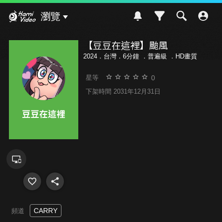
Hami Video
瀏覽
【豆豆在這裡】颱風
2024．台灣．6分鐘 ．
普遍級
．HD畫質
0
星等
下架時間 2031年12月31日
CARRY
頻道