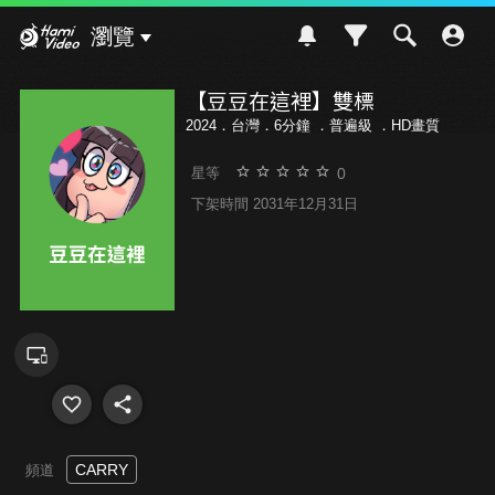
Hami Video
瀏覽
【豆豆在這裡】雙標
2024．台灣．6分鐘 ．
普遍級
．HD畫質
0
星等
下架時間 2031年12月31日
CARRY
頻道