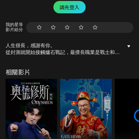
請先登入
我的星等
影片給分
人生很長，感謝有你。
從封測就開始接觸爐石戰記，最擅長職業是戰士和牧
師，狼人戰創始者。
OSkomodo 亂世不彰，蛇道生機；凡我蛇族，快快甦
相關影片
醒。
從陰暗幽霾的蛇界森林甦醒吧， 趁此良機，莫再猶
豫，恭請蛇界至尊雙飛寶典！
OSkomodo 還不一起加入蛇教跟著教主一起前進!