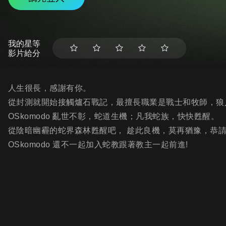
我的星等
影片給分
人生很長，感謝有你。
從封測就開始接觸爐石戰記，最擅長職業是戰士和牧師，狼
OSkomodo 亂世不彰，蛇道生機；凡我蛇族，快快甦醒。
從陰暗幽霾的蛇界森林甦醒吧， 趁此良機，莫再猶豫，恭
OSkomodo 還不一起加入蛇教跟著教主一起前進!