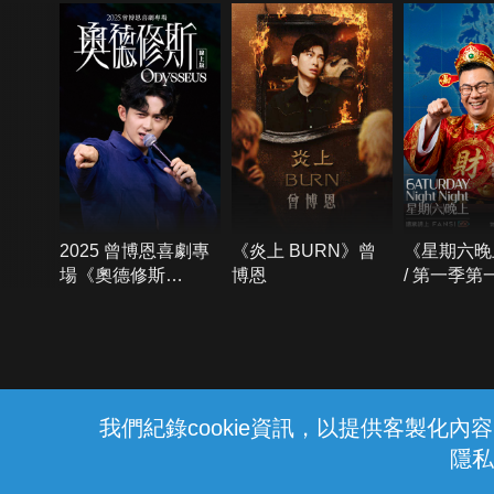
2025 曾博恩喜劇專
《炎上 BURN》曾
《星期六晚
場《奧德修斯
博恩
/ 第一季第
Odysseus》
{{notifyMsg}}
我們紀錄cookie資訊，以提供客製化
隱私