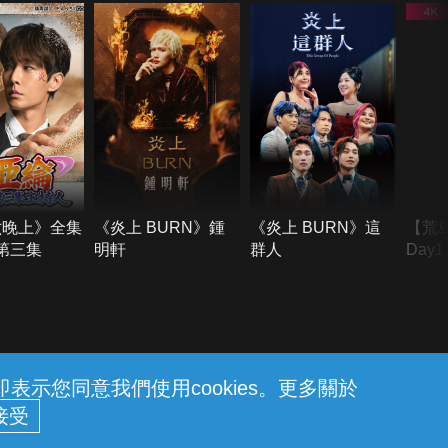
六晚上》全集
《炎上 BURN》鍾
《炎上 BURN》這
【荒
季第三集
明軒
群人
Day
難所
不了
示您同意我們使用cookies。更多關於