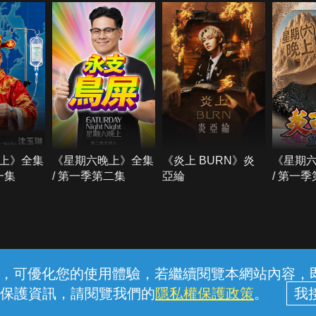
上》全集
《星期六晚上》全集
《炎上 BURN》炎
《星期
一集
/ 第一季第二集
亞綸
/ 第一
常見問題
線上客服
服務條款
隱私權保護
內容，可優化您的使用體驗，若繼續閱覽本網站內容，即表
保護資訊，請閱覽我們的
隱私權保護政策
。
中華電信股份有限公司個人家庭分公司 (統一編號：96979949) © 2026