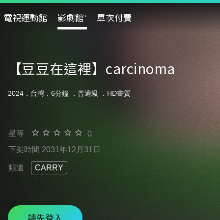
電視運動館
影劇館⁺
單次付費
【豆豆在這裡】carcinoma
2024．台灣．6分鐘 ．
普遍級
．HD畫質
星等
0
下架時間 2031年12月31日
頻道
CARRY
請先登入