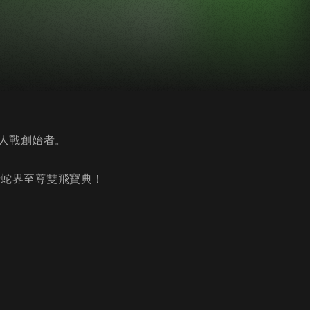
人戰創始者。
請蛇界至尊雙飛寶典！