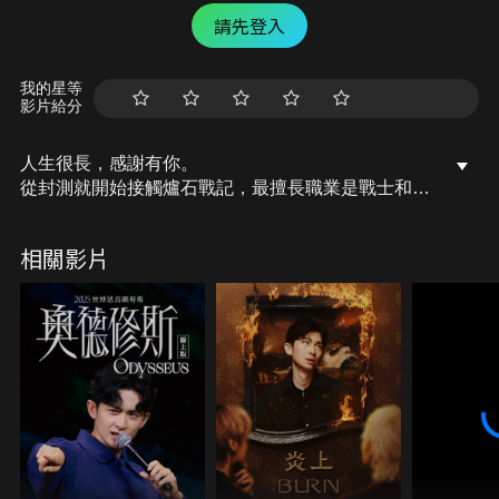
請先登入
我的星等
影片給分
人生很長，感謝有你。
從封測就開始接觸爐石戰記，最擅長職業是戰士和牧
師，狼人戰創始者。
OSkomodo 亂世不彰，蛇道生機；凡我蛇族，快快甦
相關影片
醒。
從陰暗幽霾的蛇界森林甦醒吧， 趁此良機，莫再猶
豫，恭請蛇界至尊雙飛寶典！
OSkomodo 還不一起加入蛇教跟著教主一起前進!