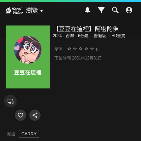
Hami Video
瀏覽
【豆豆在這裡】阿密陀佛
2024．台灣．6分鐘 ．
普遍級
．HD畫質
0
星等
下架時間 2031年12月31日
CARRY
頻道