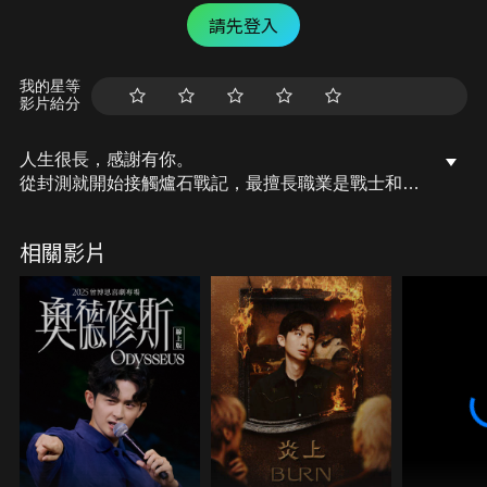
請先登入
我的星等
影片給分
人生很長，感謝有你。
從封測就開始接觸爐石戰記，最擅長職業是戰士和牧
師，狼人戰創始者。
OSkomodo 亂世不彰，蛇道生機；凡我蛇族，快快甦
相關影片
醒。
從陰暗幽霾的蛇界森林甦醒吧， 趁此良機，莫再猶
豫，恭請蛇界至尊雙飛寶典！
OSkomodo 還不一起加入蛇教跟著教主一起前進!