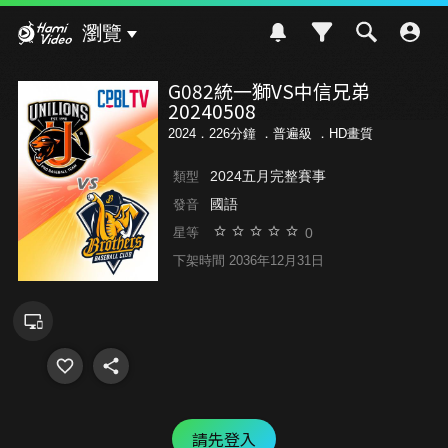
Hami Video
瀏覽
G082統一獅VS中信兄弟
20240508
2024．226分鐘 ．
普遍級
．HD畫質
2024五月完整賽事
類型
國語
發音
0
星等
下架時間 2036年12月31日
請先登入