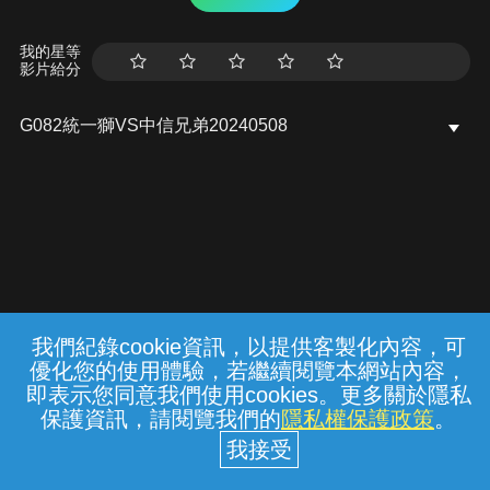
我的星等
影片給分
G082統一獅VS中信兄弟20240508
我們紀錄cookie資訊，以提供客製化內容，可
{{notifyMsg}}
優化您的使用體驗，若繼續閱覽本網站內容，
常見問題
線上客服
服務條款
隱私權保護
即表示您同意我們使用cookies。更多關於隱私
保護資訊，請閱覽我們的
隱私權保護政策
。
中華電信股份有限公司個人家庭分公司
(統一編號：96979949) © 2026