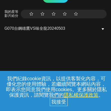
我的星等
影片給分
G070台鋼雄鷹VS味全龍20240503
我們紀錄cookie資訊，以提供客製化內容，可
{{notifyMsg}}
優化您的使用體驗，若繼續閱覽本網站內容，
常見問題
線上客服
服務條款
隱私權保護
即表示您同意我們使用cookies。更多關於隱私
保護資訊，請閱覽我們的
隱私權保護政策
。
中華電信股份有限公司個人家庭分公司
(統一編號：96979949) © 2026