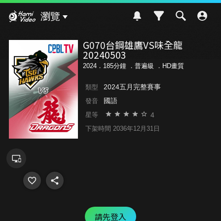
Hami Video
瀏覽
G070台鋼雄鷹VS味全龍
20240503
2024．185分鐘 ．
普遍級
．HD畫質
2024五月完整賽事
類型
國語
發音
4
星等
下架時間 2036年12月31日
請先登入