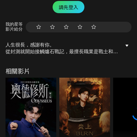
請先登入
我的星等
影片給分
人生很長，感謝有你。
從封測就開始接觸爐石戰記，最擅長職業是戰士和牧
師，狼人戰創始者。
OSkomodo 亂世不彰，蛇道生機；凡我蛇族，快快甦
相關影片
醒。
從陰暗幽霾的蛇界森林甦醒吧， 趁此良機，莫再猶
豫，恭請蛇界至尊雙飛寶典！
OSkomodo 還不一起加入蛇教跟著教主一起前進!