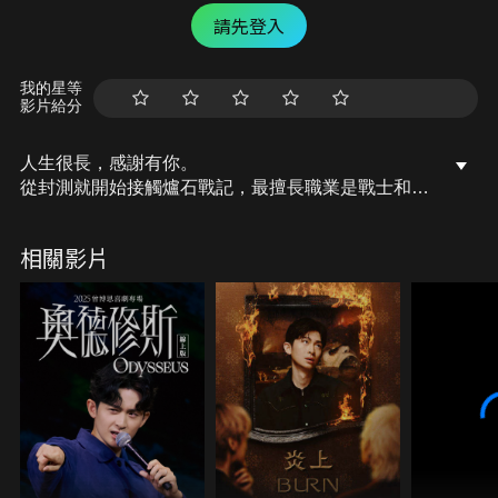
請先登入
我的星等
影片給分
人生很長，感謝有你。
從封測就開始接觸爐石戰記，最擅長職業是戰士和牧
師，狼人戰創始者。
OSkomodo 亂世不彰，蛇道生機；凡我蛇族，快快甦
相關影片
醒。
從陰暗幽霾的蛇界森林甦醒吧， 趁此良機，莫再猶
豫，恭請蛇界至尊雙飛寶典！
OSkomodo 還不一起加入蛇教跟著教主一起前進!