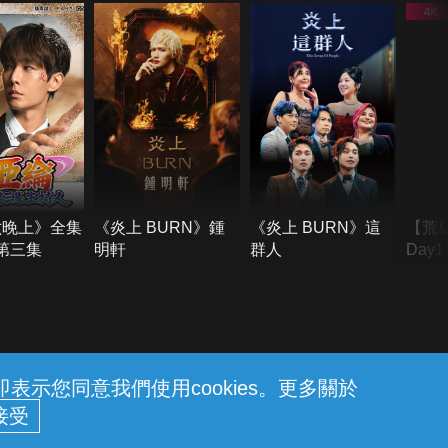
六晚上》全集
《炎上 BURN》鍾
《炎上 BURN》這
【荒
季第三集
明軒
群人
Day
難所
不了
示您同意我們使用cookies。更多關於