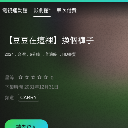
電視運動館
影劇館⁺
單次付費
【豆豆在這裡】換個褲子
2024．台灣．6分鐘 ．
普遍級
．HD畫質
星等
0
下架時間 2031年12月31日
頻道
CARRY
請先登入