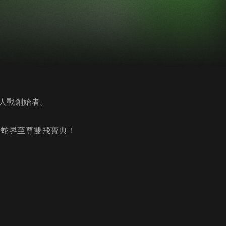
人戰創始者。
請蛇界至尊雙飛寶典！