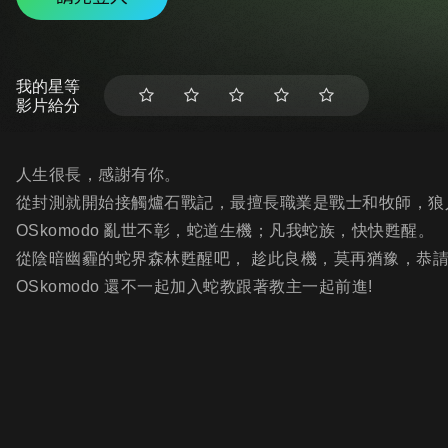
我的星等
影片給分
人生很長，感謝有你。
從封測就開始接觸爐石戰記，最擅長職業是戰士和牧師，狼
OSkomodo 亂世不彰，蛇道生機；凡我蛇族，快快甦醒。
從陰暗幽霾的蛇界森林甦醒吧， 趁此良機，莫再猶豫，恭
OSkomodo 還不一起加入蛇教跟著教主一起前進!