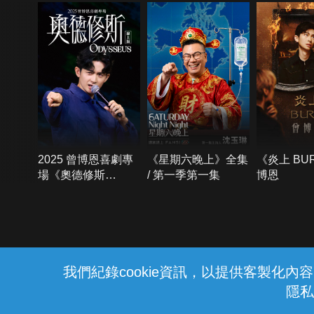
2025 曾博恩喜劇專
《星期六晚上》全集
《炎上 BU
場《奧德修斯
/ 第一季第一集
博恩
Odysseus》
{{notifyMsg}}
我們紀錄cookie資訊，以提供客製化
隱私