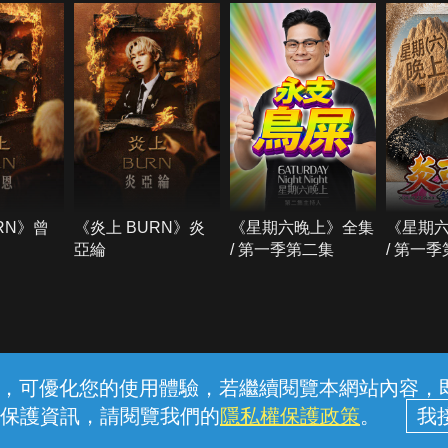
RN》曾
《炎上 BURN》炎
《星期六晚上》全集
《星期
亞綸
/ 第一季第二集
/ 第一
常見問題
線上客服
服務條款
隱私權保護
內容，可優化您的使用體驗，若繼續閱覽本網站內容，即表
保護資訊，請閱覽我們的
隱私權保護政策
。
中華電信股份有限公司個人家庭分公司 (統一編號：96979949) © 2026