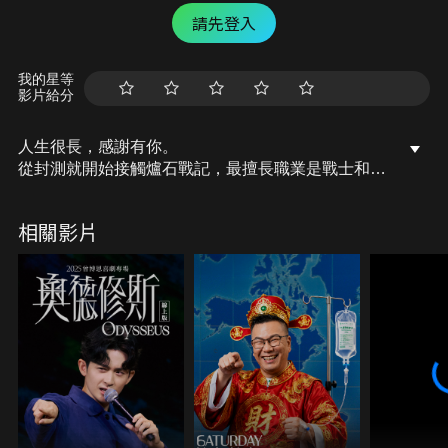
請先登入
我的星等
影片給分
人生很長，感謝有你。
從封測就開始接觸爐石戰記，最擅長職業是戰士和牧
師，狼人戰創始者。
OSkomodo 亂世不彰，蛇道生機；凡我蛇族，快快甦
相關影片
醒。
從陰暗幽霾的蛇界森林甦醒吧， 趁此良機，莫再猶
豫，恭請蛇界至尊雙飛寶典！
OSkomodo 還不一起加入蛇教跟著教主一起前進!