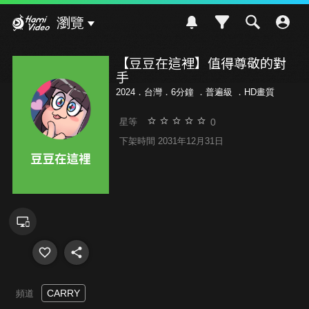
Hami Video
瀏覽
【豆豆在這裡】值得尊敬的對
手
2024．台灣．6分鐘 ．
普遍級
．HD畫質
0
星等
下架時間 2031年12月31日
CARRY
頻道