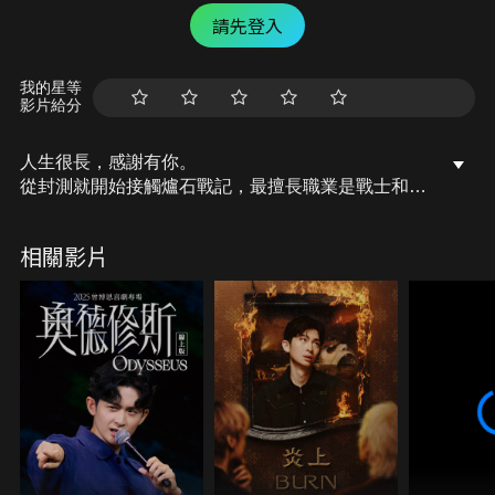
請先登入
我的星等
影片給分
人生很長，感謝有你。
從封測就開始接觸爐石戰記，最擅長職業是戰士和牧
師，狼人戰創始者。
OSkomodo 亂世不彰，蛇道生機；凡我蛇族，快快甦
相關影片
醒。
從陰暗幽霾的蛇界森林甦醒吧， 趁此良機，莫再猶
豫，恭請蛇界至尊雙飛寶典！
OSkomodo 還不一起加入蛇教跟著教主一起前進!