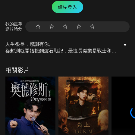
請先登入
我的星等
影片給分
人生很長，感謝有你。
從封測就開始接觸爐石戰記，最擅長職業是戰士和牧
師，狼人戰創始者。
OSkomodo 亂世不彰，蛇道生機；凡我蛇族，快快甦
相關影片
醒。
從陰暗幽霾的蛇界森林甦醒吧， 趁此良機，莫再猶
豫，恭請蛇界至尊雙飛寶典！
OSkomodo 還不一起加入蛇教跟著教主一起前進!