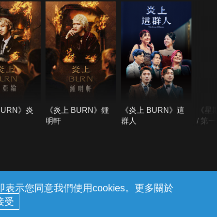
BURN》炎
《炎上 BURN》鍾
《炎上 BURN》這
《星
明軒
群人
/ 第
示您同意我們使用cookies。更多關於