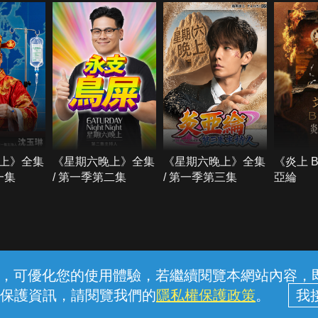
上》全集
《星期六晚上》全集
《星期六晚上》全集
《炎上 
一集
/ 第一季第二集
/ 第一季第三集
亞綸
常見問題
線上客服
服務條款
隱私權保護
內容，可優化您的使用體驗，若繼續閱覽本網站內容，即表
保護資訊，請閱覽我們的
隱私權保護政策
。
中華電信股份有限公司個人家庭分公司 (統一編號：96979949) © 2026