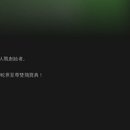
人戰創始者。
請蛇界至尊雙飛寶典！