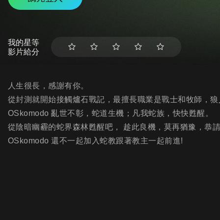
我的星等
影片給分
人生很長，感謝有你。
從封測就開始接觸爐石戰記，最擅長職業是戰士和牧師，狼
OSkomodo 亂世不彰，蛇道生機；凡我蛇族，快快甦醒。
從陰暗幽霾的蛇界森林甦醒吧， 趁此良機，莫再猶豫，恭
OSkomodo 還不一起加入蛇教跟著教主一起前進!