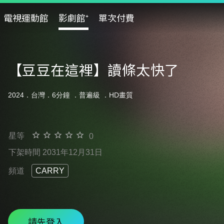
電視運動館
影劇館⁺
單次付費
【豆豆在這裡】讀條太快了
2024．台灣．6分鐘 ．
普遍級
．HD畫質
星等
0
下架時間 2031年12月31日
頻道
CARRY
請先登入