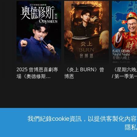
2025 曾博恩喜劇專
《炎上 BURN》曾
《星期六晚
場《奧德修斯
博恩
/ 第一季第
Odysseus》
{{notifyMsg}}
我們紀錄cookie資訊，以提供客製化
隱私