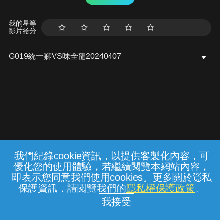
我的星等
影片給分
G019統一獅VS味全龍20240407
我們紀錄cookie資訊，以提供客製化內容，可
{{notifyMsg}}
優化您的使用體驗，若繼續閱覽本網站內容，
常見問題
線上客服
服務條款
隱私權保護
即表示您同意我們使用cookies。更多關於隱私
保護資訊，請閱覽我們的
隱私權保護政策
。
中華電信股份有限公司個人家庭分公司
(統一編號：96979949) © 2026