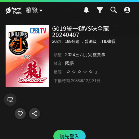
Hami Video
瀏覽
G019統一獅VS味全龍
20240407
2024．199分鐘 ．
普遍級
．HD畫質
2024三四月完整賽事
類型
國語
發音
0
星等
下架時間 2036年12月31日
請先登入