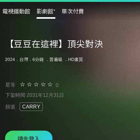
電視運動館
影劇館⁺
單次付費
【豆豆在這裡】頂尖對決
2024．台灣．6分鐘 ．
普遍級
．HD畫質
星等
0
下架時間 2031年12月31日
頻道
CARRY
請先登入