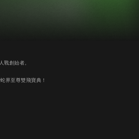
人戰創始者。
請蛇界至尊雙飛寶典！