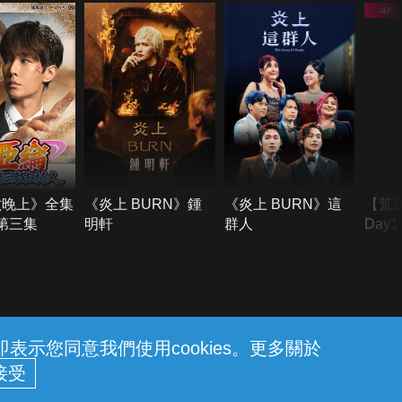
六晚上》全集
《炎上 BURN》鍾
《炎上 BURN》這
【荒
季第三集
明軒
群人
Day
難所
不了
示您同意我們使用cookies。更多關於