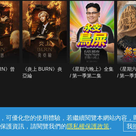
RN》曾
《炎上 BURN》炎
《星期六晚上》全集
《星期
亞綸
/ 第一季第二集
/ 第一
常見問題
線上客服
服務條款
隱私權保護
內容，可優化您的使用體驗，若繼續閱覽本網站內容，即表
保護資訊，請閱覽我們的
隱私權保護政策
。
中華電信股份有限公司個人家庭分公司 (統一編號：96979949) © 2026