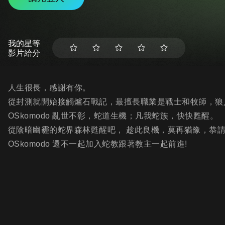
我的星等
影片給分
人生很長，感謝有你。
從封測就開始接觸爐石戰記，最擅長職業是戰士和牧師，狼
OSkomodo 亂世不彰，蛇道生機；凡我蛇族，快快甦醒。
從陰暗幽霾的蛇界森林甦醒吧， 趁此良機，莫再猶豫，恭
OSkomodo 還不一起加入蛇教跟著教主一起前進!