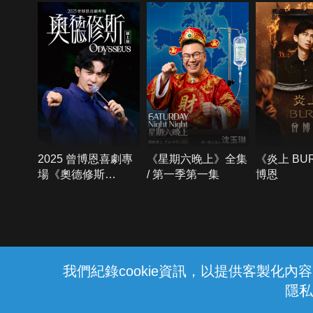
2025 曾博恩喜劇專
《星期六晚上》全集
《炎上 BU
場《奧德修斯
/ 第一季第一集
博恩
Odysseus》
{{notifyMsg}}
我們紀錄cookie資訊，以提供客製化
隱私