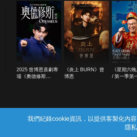
2025 曾博恩喜劇專
《炎上 BURN》曾
《星期六晚
場《奧德修斯
博恩
/ 第一季第
Odysseus》
{{notifyMsg}}
我們紀錄cookie資訊，以提供客製化
隱私