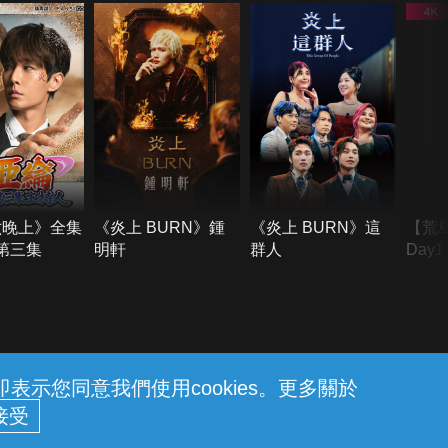
六晚上》全集
《炎上 BURN》鍾
《炎上 BURN》這
【荒
季第三集
明軒
群人
Day
難所
不了
示您同意我們使用cookies。更多關於