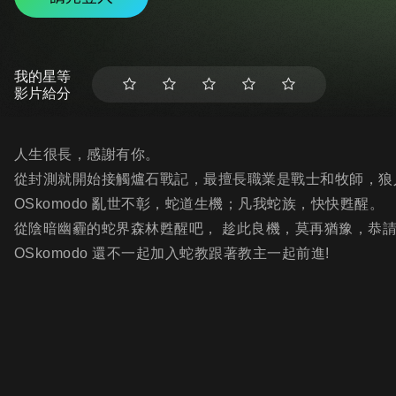
我的星等
影片給分
人生很長，感謝有你。
從封測就開始接觸爐石戰記，最擅長職業是戰士和牧師，狼
OSkomodo 亂世不彰，蛇道生機；凡我蛇族，快快甦醒。
從陰暗幽霾的蛇界森林甦醒吧， 趁此良機，莫再猶豫，恭
OSkomodo 還不一起加入蛇教跟著教主一起前進!