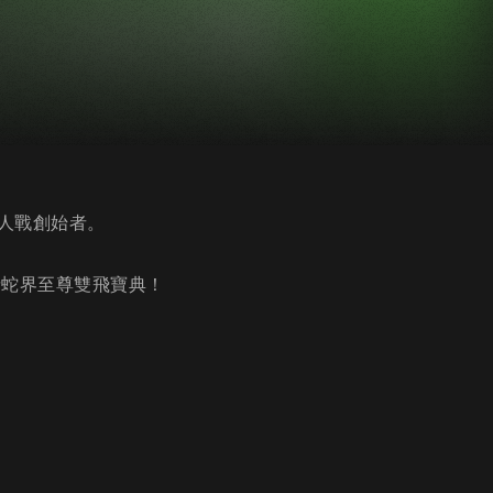
人戰創始者。
請蛇界至尊雙飛寶典！