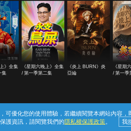
上》全集
《星期六晚上》全集
《炎上 BURN》炎
《星期
一集
/ 第一季第二集
亞綸
/ 第一
常見問題
線上客服
服務條款
隱私權保護
內容，可優化您的使用體驗，若繼續閱覽本網站內容，即表
保護資訊，請閱覽我們的
隱私權保護政策
。
中華電信股份有限公司個人家庭分公司 (統一編號：96979949) © 2026