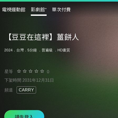
電視運動館
影劇館⁺
單次付費
【豆豆在這裡】薑餅人
2024．台灣．5分鐘 ．
普遍級
．HD畫質
星等
0
下架時間 2031年12月31日
頻道
CARRY
請先登入