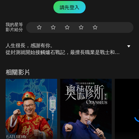
請先登入
我的星等
影片給分
人生很長，感謝有你。
從封測就開始接觸爐石戰記，最擅長職業是戰士和牧
師，狼人戰創始者。
OSkomodo 亂世不彰，蛇道生機；凡我蛇族，快快甦
相關影片
醒。
從陰暗幽霾的蛇界森林甦醒吧， 趁此良機，莫再猶
豫，恭請蛇界至尊雙飛寶典！
OSkomodo 還不一起加入蛇教跟著教主一起前進!