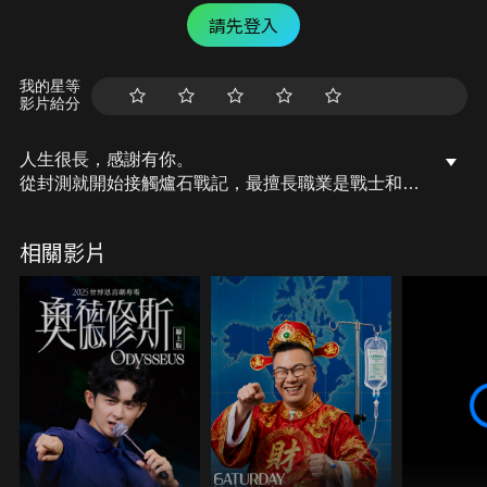
請先登入
我的星等
影片給分
人生很長，感謝有你。
從封測就開始接觸爐石戰記，最擅長職業是戰士和牧
師，狼人戰創始者。
OSkomodo 亂世不彰，蛇道生機；凡我蛇族，快快甦
相關影片
醒。
從陰暗幽霾的蛇界森林甦醒吧， 趁此良機，莫再猶
豫，恭請蛇界至尊雙飛寶典！
OSkomodo 還不一起加入蛇教跟著教主一起前進!