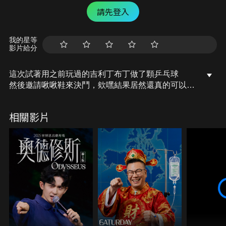
請先登入
我的星等
影片給分
這次試著用之前玩過的吉利丁布丁做了顆乒乓球
然後邀請啾啾鞋來決鬥，欸嘿結果居然還真的可以
打？
相關影片
#胡思亂搞 #布丁乒乓球 #吉利丁粉