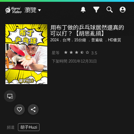
Hami Video
瀏覽
用布丁做的乒乓球居然還真的
可以打？【胡思亂搞】
2024．台灣．15分鐘 ．
普遍級
．HD畫質
3.5
星等
下架時間 2031年12月31日
胡子Huzi
頻道