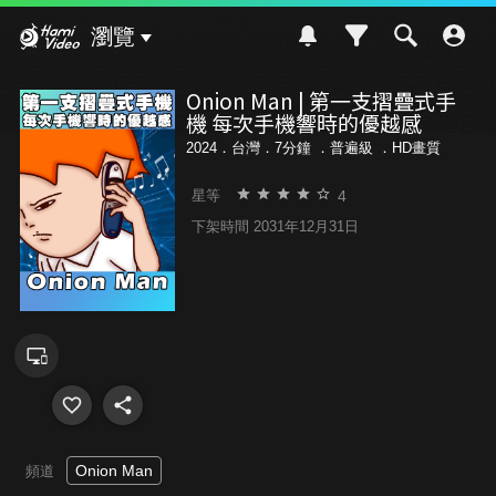
Hami Video
瀏覽
Onion Man | 第一支摺疊式手
機 每次手機響時的優越感
2024．台灣．7分鐘 ．
普遍級
．HD畫質
4
星等
下架時間 2031年12月31日
Onion Man
頻道