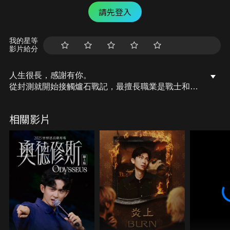
請先登入
我的星等
影片給分
人生很長，感謝有你。
從封測就開始接觸爐石戰記，最擅長職業是戰士和牧
師，狼人戰創始者。
OSkomodo 亂世不彰，蛇道生機；凡我蛇族，快快甦
相關影片
醒。
從陰暗幽霾的蛇界森林甦醒吧， 趁此良機，莫再猶
豫，恭請蛇界至尊雙飛寶典！
OSkomodo 還不一起加入蛇教跟著教主一起前進!