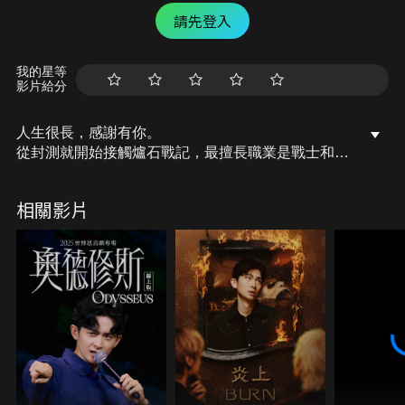
請先登入
我的星等
影片給分
人生很長，感謝有你。
從封測就開始接觸爐石戰記，最擅長職業是戰士和牧
師，狼人戰創始者。
OSkomodo 亂世不彰，蛇道生機；凡我蛇族，快快甦
相關影片
醒。
從陰暗幽霾的蛇界森林甦醒吧， 趁此良機，莫再猶
豫，恭請蛇界至尊雙飛寶典！
OSkomodo 還不一起加入蛇教跟著教主一起前進!