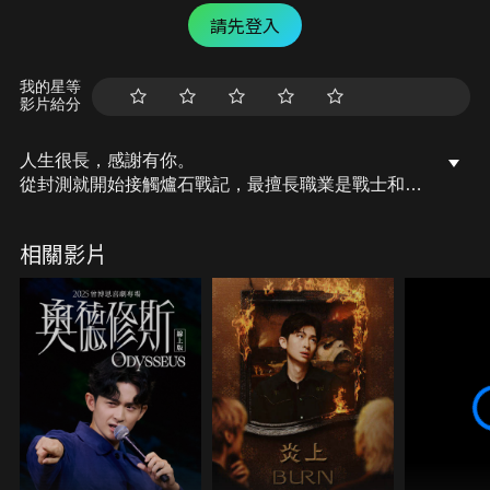
請先登入
我的星等
影片給分
人生很長，感謝有你。
從封測就開始接觸爐石戰記，最擅長職業是戰士和牧
師，狼人戰創始者。
OSkomodo 亂世不彰，蛇道生機；凡我蛇族，快快甦
相關影片
醒。
從陰暗幽霾的蛇界森林甦醒吧， 趁此良機，莫再猶
豫，恭請蛇界至尊雙飛寶典！
OSkomodo 還不一起加入蛇教跟著教主一起前進!