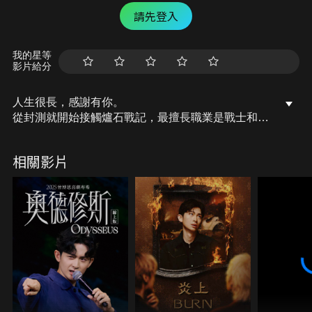
請先登入
我的星等
影片給分
人生很長，感謝有你。
從封測就開始接觸爐石戰記，最擅長職業是戰士和牧
師，狼人戰創始者。
OSkomodo 亂世不彰，蛇道生機；凡我蛇族，快快甦
相關影片
醒。
從陰暗幽霾的蛇界森林甦醒吧， 趁此良機，莫再猶
豫，恭請蛇界至尊雙飛寶典！
OSkomodo 還不一起加入蛇教跟著教主一起前進!