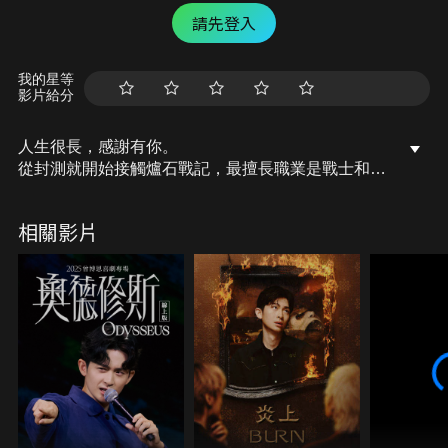
請先登入
我的星等
影片給分
人生很長，感謝有你。
從封測就開始接觸爐石戰記，最擅長職業是戰士和牧
師，狼人戰創始者。
OSkomodo 亂世不彰，蛇道生機；凡我蛇族，快快甦
相關影片
醒。
從陰暗幽霾的蛇界森林甦醒吧， 趁此良機，莫再猶
豫，恭請蛇界至尊雙飛寶典！
OSkomodo 還不一起加入蛇教跟著教主一起前進!