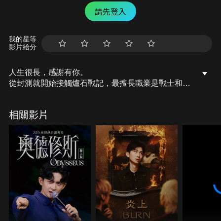
請先登入
我的星等
影片給分
人生很長，感謝有你。
從封測就開始接觸爐石戰記，最擅長職業是戰士和牧
師，狼人戰創始者。
OSkomodo 亂世不彰，蛇道生機；凡我蛇族，快快甦
相關影片
醒。
從陰暗幽霾的蛇界森林甦醒吧， 趁此良機，莫再猶
豫，恭請蛇界至尊雙飛寶典！
OSkomodo 還不一起加入蛇教跟著教主一起前進!