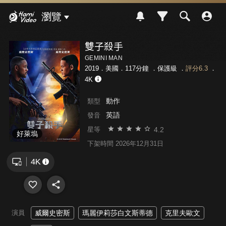
Hami Video
瀏覽
雙子殺手
GEMINI MAN
2019．美國．117分鐘 ．
保護級
．
評分6.3
．
4K
動作
類型
英語
發音
4.2
星等
好萊塢
下架時間 2026年12月31日
演員
威爾史密斯
瑪麗伊莉莎白文斯蒂德
克里夫歐文