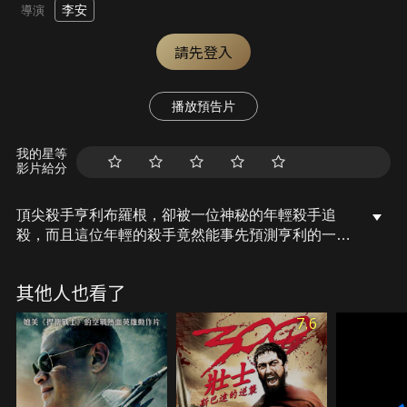
李安
導演
請先登入
播放預告片
我的星等
影片給分
頂尖殺手亨利布羅根，卻被一位神秘的年輕殺手追
殺，而且這位年輕的殺手竟然能事先預測亨利的一舉
一動。
其他人也看了
7.6