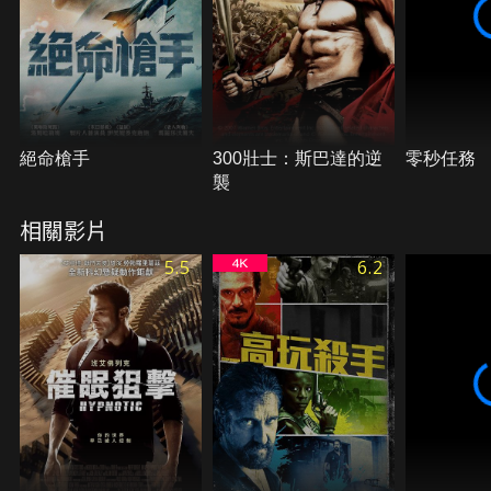
絕命槍手
300壯士：斯巴達的逆
零秒任務
襲
相關影片
5.5
6.2